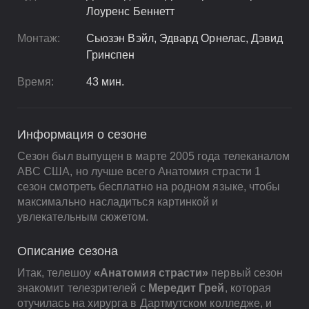
Лоуренс Беннетт
Монтаж:
Сьюзэн Вэйл, Эдвард Орнелас, Дэвид
Гринспен
Время:
43 мин.
Информация о сезоне
Сезон был выпущен в марте 2005 года телеканалом
ABC США, но лучше всего Анатомия страсти 1
сезон смотреть бесплатно на родном языке, чтобы
максимально насладиться картинкой и
увлекательным сюжетом.
Описание сезона
Итак, телешоу
«Анатомия страсти»
первый сезон
знакомит телезрителей с
Мередит Грей
, которая
отучилась на хирурга в Дартмутском колледже, и