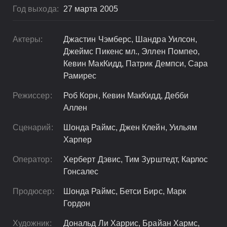
Год выхода:
27 марта 2005
Актеры:
Джастин Чэмберс, Шандра Уилсон,
Джеймс Пикенс мл., Эллен Помпео,
Кевин МакКидд, Патрик Демпси, Сара
Рамирес
Режиссер:
Роб Корн, Кевин МакКидд, Дебби
Аллен
Сценарий:
Шонда Раймс, Джен Клейн, Уильям
Харпер
Оператор:
Херберт Дэвис, Тим Зурштедт, Карлос
Гонсалес
Продюсер:
Шонда Раймс, Бетси Бирс, Марк
Гордон
Художник:
Дональд Ли Харрис, Брайан Хармс,