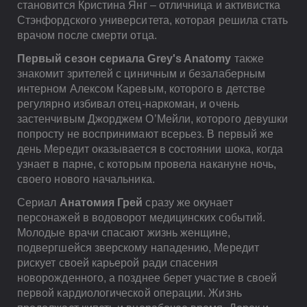
становится Кристина Янг – отличница и активистка
Стэнфордского университета, которая решила стать
врачом после смерти отца.
Первый сезон сериала Grey's Anatomy
также
знакомит зрителей с циничным и безалаберным
интерном Алексом Каревым, которого в детстве
регулярно избивал отец-наркоман, и очень
застенчивым Джорджем О’Мейли, которого девушки
попросту не воспринимают всерьез. В первый же
день Мередит оказывается в состоянии шока, когда
узнает в парне, с которым провела накануне ночь,
своего нового начальника.
Сериал
Анатомия Грей
сразу же окунает
персонажей в водоворот медицинских событий.
Молодые врачи спасают жизнь женщине,
подвергшейся зверскому нападению, Мередит
рискует своей карьерой ради спасения
новорожденного, а позднее берет участие в своей
первой кардиологической операции. Жизнь