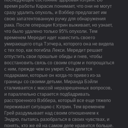
время работы Карасик понимает, что они не могут
сразу удалить опухоль, и Вэббер предлагает им
свою запатентованную ручку для обнаружения
рака. После операции Кэтрин выживает, но узнает,
что было удалено только 95% опухоли. Тем
временем Мередит идет навестить своего
умирающего отца Тэтчера, которого она не видела
с тех пор, как погибла Лекси. Мередит решает
отпустить свои прошлые обиды и гнев, чтобы
восстановить связь со своим отцом и попрощаться
с ним, прежде чем он умрет. Она делится
подарками, которые он когда-то привез из-за
границы со своими детьми. Миранда Бэйли
сталкивается с массой неразрешенных вопросов,
и параллельно старается подбадривать
расстроенного Вэббера, который все еще тяжело
переживает ситуацию с Кэтрин. Тем временем
Грей раздумывает над своим отношением к
Эндрю, пытаясь разобраться в своих чувствах, и
понять, кто же ей на самом деле нравится больше.