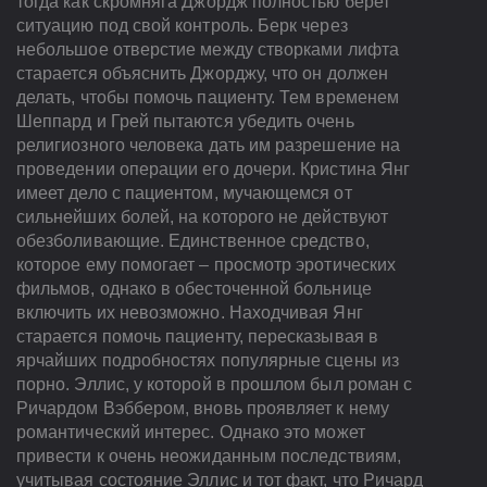
тогда как скромняга Джордж полностью берет
ситуацию под свой контроль. Берк через
небольшое отверстие между створками лифта
старается объяснить Джорджу, что он должен
делать, чтобы помочь пациенту. Тем временем
Шеппард и Грей пытаются убедить очень
религиозного человека дать им разрешение на
проведении операции его дочери. Кристина Янг
имеет дело с пациентом, мучающемся от
сильнейших болей, на которого не действуют
обезболивающие. Единственное средство,
которое ему помогает – просмотр эротических
фильмов, однако в обесточенной больнице
включить их невозможно. Находчивая Янг
старается помочь пациенту, пересказывая в
ярчайших подробностях популярные сцены из
порно. Эллис, у которой в прошлом был роман с
Ричардом Вэббером, вновь проявляет к нему
романтический интерес. Однако это может
привести к очень неожиданным последствиям,
учитывая состояние Эллис и тот факт, что Ричард