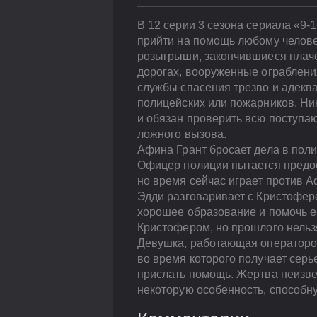
В 12 серии 3 сезона сериала «9-
прийти на помощь любому челове
розыгрыши, закончившиеся плаче
дорогах, вооруженные ограбления
службы спасения трезво и адекв
полицейских или пожарников. Ник
и обязан проверить всю поступа
ложного вызова.
Афина Грант бросает дела в пол
Офицер полиции пытается предо
но время сейчас играет против А
Эдди разговаривает с Кристоферо
хорошее образование и помочь ем
Кристофером, но прошлого нельзя
Девушка, работающая оператором
во время которого получает серь
прислать помощь. Жертва неизвес
некоторую особенность, способн