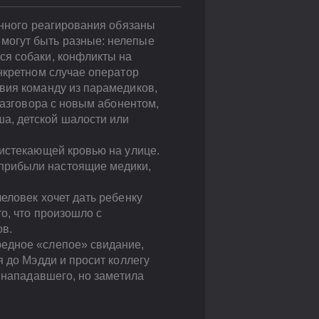
енного реагирования обязаны
могут быть разные: нелепые
ся собаки, конфликты на
нкретном случае оператор
вия команду из парамедиков,
разговора с новым абонентом,
а, детской шалости или
 истекающей кровью на улице.
прибыли настоящие медики,
еловек хочет дать ребенку
о, что произошло с
ов.
редное «слепое» свидание,
я до Мэдди и просит коллегу
о нападавшего, но заметила