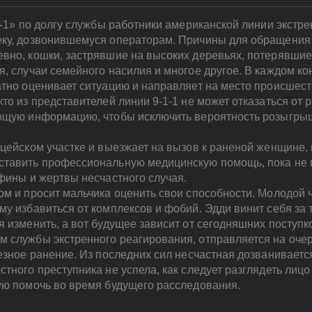
1-1» по долгу службы работники американской линии экстр
ку, дозвонившемуся операторам. Причины для обращения 
вно, кошки, застрявшие на высоких деревьях, потерявшие
, случаи семейного насилия и многое другое. В каждом ко
атно оценивает ситуацию и направляет на место происшест
то из представителей линии 9-1-1 не может отказаться от 
ющую информацию, чтобы исключить вероятность розыгрыш
ицейском участке и выезжает на вызов к раненой женщине,
ставить профессиональную медицинскую помощь, пока не 
фины и жертвы несчастного случая.
м и просит мальчика оценить свои способности. Молодой ч
у избавиться от комплексов и фобий. Эдди винит себя за т
 изменить, а вот будущее зависит от сегодняшних поступк
 службы экстренного реагирования, отправляется на оче
езное ранение. Из последних сил несчастная дозваниваетс
тного преступника не успела, как следует разглядеть лиц
ую помочь во время будущего расследования.