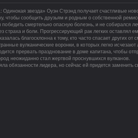
1: Одинокая звезда» Оуэн Стрэнд получает счастливые нов
ку, чтобы сообщить друзьям и родным о собственной ремис
ся победить смертельно опасную болезнь, и не собирался ле
без страха и боли. Прогрессирующий рак легких оставлял 
азалась благосклонна к тому, кто часто спасает других от с
ранные вулканические воронки, в которых легко исчезают
дится прервать празднование в доме капитана, чтобы отп
город неожиданно стал жертвой проснувшихся вулканов.
ла обязанности лидера, но сейчас ей придется заменить с