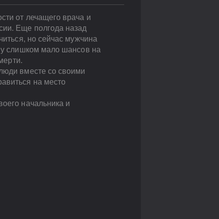
ости от лечащего врача и
сии. Еще полгода назад
читься, но сейчас мужчина
ему слишком мало шансов на
мерти.
 люди вместе со своими
равиться на место
воего начальника и