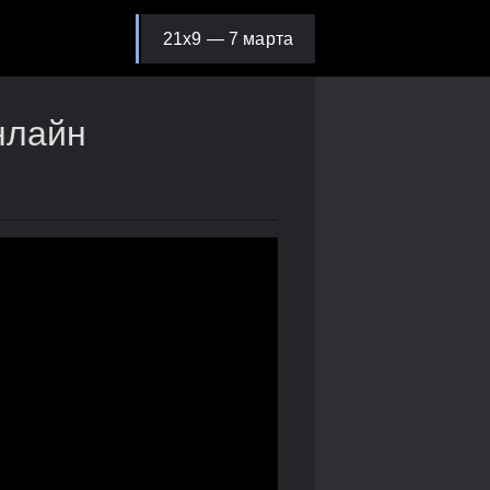
21х9 — 7 марта
нлайн