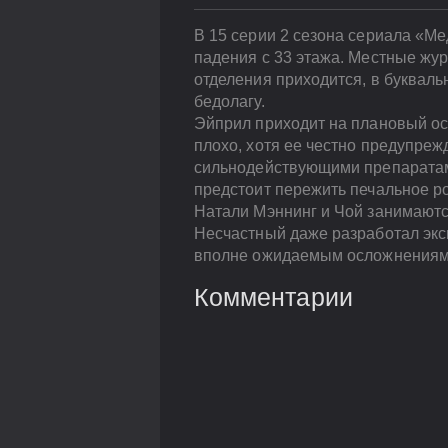
В 15 серии 2 сезона сериала «Ме
падения с 33 этажа. Местные жу
отделения приходится, в буквал
бедолагу.
Эйприл приходит на плановый осм
плохо, хотя ее честно предупреж
сильнодействующими препаратам
предстоит пережить печальное р
Натали Мэннинг и Чой занимаютс
Несчастный даже разработал эксп
вполне ожидаемым осложнениям
Комментарии