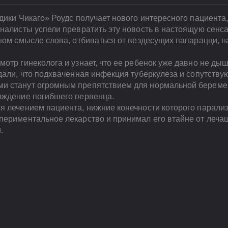
дики Чикаго» Роудс получает нового интересного пациента
рналисты успели превратить эту новость в настоящую сенс
ьном смысле слова, отбиваться от вездесущих папарацци, 
отр гинеколога и узнает, что ее ребенок уже давно не ды
дали, что подхваченная инфекция туберкулеза и сопутств
и станут огромным препятствием для нормальной береме
ождение погибшего первенца.
я лечением пациента, нижние конечности которого парализ
ериментальное лекарство и принимал его втайне от лечаще
.