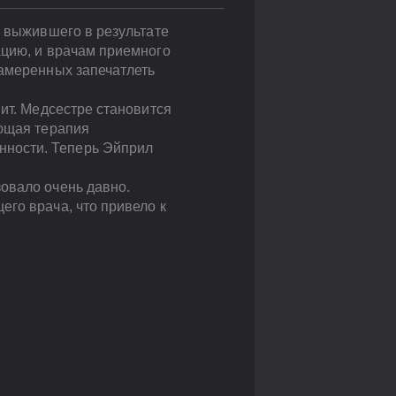
, выжившего в результате
ацию, и врачам приемного
намеренных запечатлеть
шит. Медсестре становится
ующая терапия
нности. Теперь Эйприл
овало очень давно.
го врача, что привело к