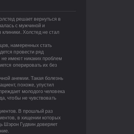
Холстед решает вернуться в
залась с мужчиной и
 клиники. Холстед не стал
цов, намеренных стать
дется провести ряд
ы не имеют никаких проблем
мется оперировать их без
чной анемии. Такая болезнь
циент, похоже, упустил
упреждает молодого человека
да, чтобы не чувствовать
циентов. В прошлый раз
ментов, в хищении которых
ь Шэрон Гудвин доверяет
ние.