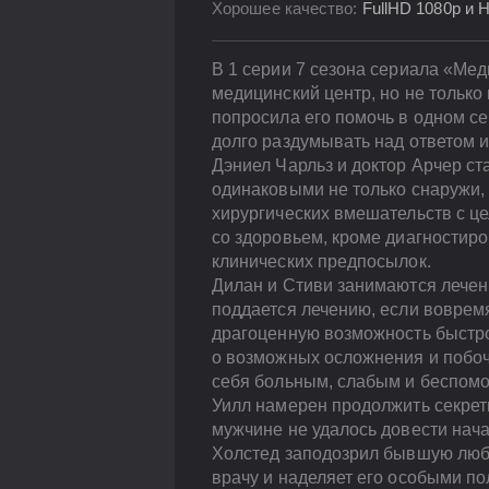
Хорошее качество:
FullHD 1080p и 
В 1 серии 7 сезона сериала «Мед
медицинский центр, но не только
попросила его помочь в одном се
долго раздумывать над ответом 
Дэниел Чарльз и доктор Арчер с
одинаковыми не только снаружи, 
хирургических вмешательств с ц
со здоровьем, кроме диагностиро
клинических предпосылок.
Дилан и Стиви занимаются лечен
поддается лечению, если воврем
драгоценную возможность быстро
о возможных осложнения и побочн
себя больным, слабым и беспом
Уилл намерен продолжить секрет
мужчине не удалось довести нач
Холстед заподозрил бывшую люби
врачу и наделяет его особыми п