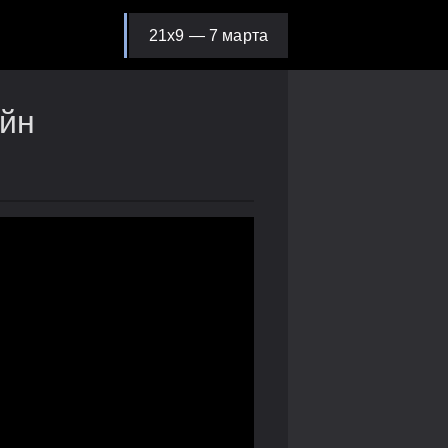
21х9 — 7 марта
айн