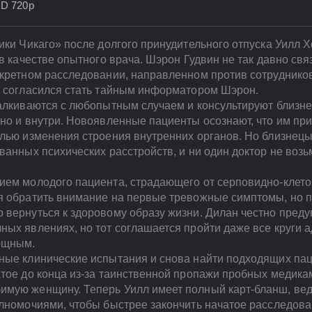
HD 720p
ики Чикаго» после долгого принудительного отпуска Уилл 
 в качестве опытного врача. Шэрон Гудвин не так давно свя
кретном расследовании, направленном против сотрудников
и согласился стать тайным информатором Шэрон.
талкиваются с любопытным случаем и консультируют близне
но и внутри. Новоявленные пациенты осознают, что им при
елью изменения строения внутренних органов. Но близнец
ванных психических расстройств, и ни один доктор не возь
ием молодого пациента, страдающего от серповидно-клето
я обратить внимание на первые тревожные симптомы, но па
 вернуться к здоровому образу жизни. Дилан честно пред
ых явлениях, но тот соглашается пройти даже все круги а
ощным.
ные клинические испытания и снова найти подходящих па
атое до конца из-за таинственной пропажи пробных медика
мую женщину. Теперь Уилл имеет полный карт-бланш, вед
олномочиями, чтобы быстрее закончить начатое расследова