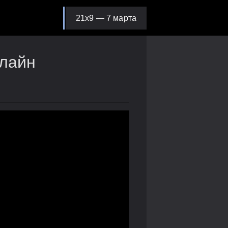
21х9 — 7 марта
нлайн