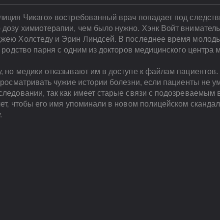
лиция Чикаго» востребованный врач попадает под следстви
дозу химиотерапии, чем было нужно. Хэнк Войт вниматель
Джею Холстеду и Эрин Линдсей. В последнее время молод
и родство парня с одним из докторов медицинского центра 
, но медики отказывают им в доступе к файлам пациентов.
 просматривать чужие истории болезни, если пациенты не у
сследовании, так как имеет старые связи с подозреваемым
чет, чтобы его имя упоминали в новом полицейском скандале
.