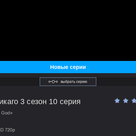
Новые серии
выбрать серию
каго 3 сезон 10 серия
m God»
HD 720p