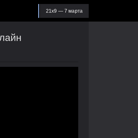
21х9 — 7 марта
нлайн