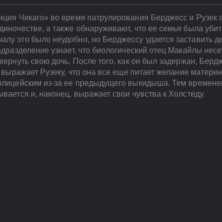
лиция Чикаго» во время патрулирования Берджесс и Рузек
диночестве, а также обнаруживают, что ее семья была убит
лу это было неудобно, но Берджессу удается заставить де
одразделение узнает, что биологический отец Макайлы несе
 вернуть свою дочь. После того, как он был задержан, Бер
и выражает Рузеку, что она все еще питает желание материн
полицейским из-за ее предыдущего выкидыша. Тем времене
ывается и, наконец, выражает свои чувства к Холстеду.