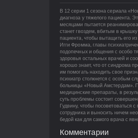
В 12 серии 1 сезона сериала «Н
диагноза у тяжелого пациента. Э
месяцами пытается реанимироват
станет гвоздем, вбитым в крышку
пациента, чтобы вытащить его из 
Игги Фромма, главы психиатричес
подопечных и общения с особо т
здоровья остальных врачей и со
хорошо знает, что от синдрома п
им помогать находить свое приз
психиатр столкнется с особым сл
больницы «Новый Амстердам». По
медицинские препараты, в результ
суть проблемы состоит совершенн
Гудвину, чтобы посоветоваться с 
сотрудника и выносить ничем не
бедой как для самого врача с яв
Комментарии