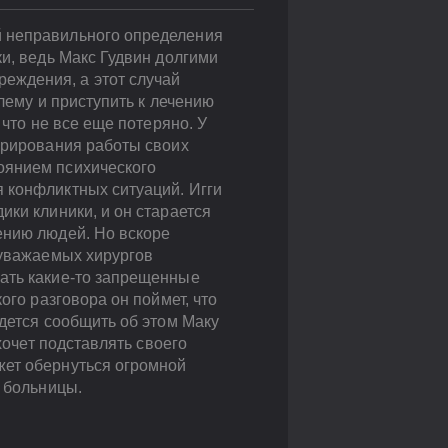
й неправильного определения
ки, ведь Макс Гудвин долгими
еждения, а этот случай
лему и приступить к лечению
 что не все еще потеряно. У
курирования работы своих
оянием психического
 конфликтных ситуаций. Игги
ики клиники, и он старается
ению людей. Но вскоре
 уважаемых хирургов
мать какие-то запрещенные
ого разговора он поймет, что
идется сообщить об этом Маку
хочет подставлять своего
жет обернуться огромной
я больницы.