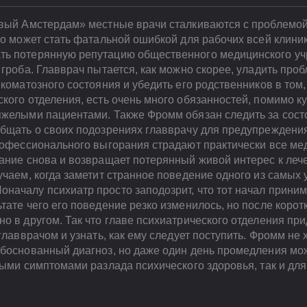
овый Амстердам» местные врачи сталкиваются с проблемо
то может стать фатальной ошибкой для рабочих всей клини
ь потерянную репутацию общественного медицинского учр
 гроба. Главврач пытается, как можно скорее, уладить проб
коматозного состояния и убедить его родственников в том,
кого отделения, есть очень много обязанностей, помимо 
яжелыми пациентами. Также Фромм обязан следить за сост
общать о своих подозрениях главврачу для предупреждения
рофессионального выгорания страдают практически все мед
нание снова и возвращает потерянный живой интерес к леч
учаем, когда заметит странное поведение одного из самых
началу психиатр просто заподозрит, что тот начал прини
ате чего его поведение резко изменилось, но после коротк
о в другом. Так что главе психиатрического отделения пр
главврачом и узнать, как ему следует поступить. Фромм не 
обоснованный диагноз, но даже один день промедления мо
ными симптомами разлада психического здоровья, так и дл