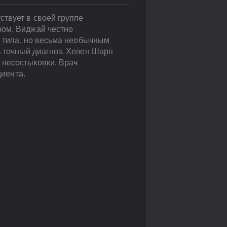
ствует в своей группе
ром. Виджай честно
о типа, но весьма необычным
ь точный диагноз. Хелен Шарп
 несостыковки. Врач
циента.