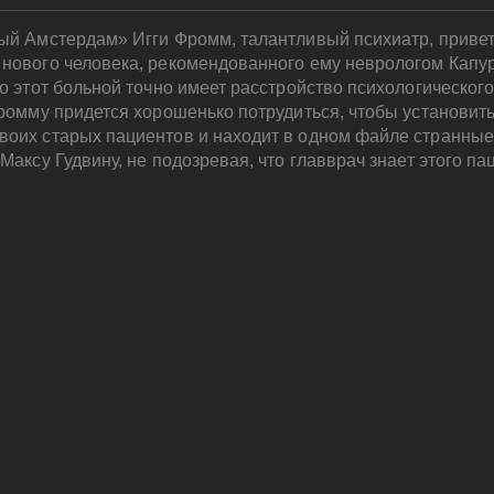
ый Амстердам» Игги Фромм, талантливый психиатр, привет
 нового человека, рекомендованного ему неврологом Капу
то этот больной точно имеет расстройство психологическог
Фромму придется хорошенько потрудиться, чтобы установит
воих старых пациентов и находит в одном файле странные
Максу Гудвину, не подозревая, что главврач знает этого па