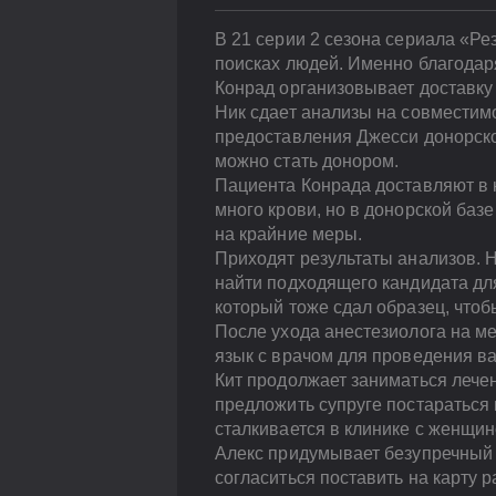
В 21 серии 2 сезона сериала «Ре
поисках людей. Именно благодар
Конрад организовывает доставку 
Ник сдает анализы на совместимо
предоставления Джесси донорског
можно стать донором.
Пациента Конрада доставляют в 
много крови, но в донорской баз
на крайние меры.
Приходят результаты анализов. Н
найти подходящего кандидата для
который тоже сдал образец, чтоб
После ухода анестезиолога на м
язык с врачом для проведения в
Кит продолжает заниматься лечен
предложить супруге постараться н
сталкивается в клинике с женщин
Алекс придумывает безупречный в
согласиться поставить на карту р