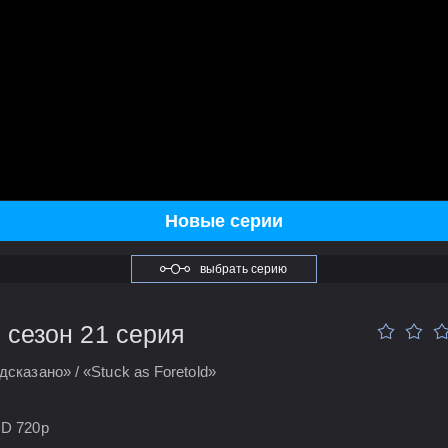
Новые серии
выбрать серию
 сезон 21 серия
дсказано» / «Stuck as Foretold»
HD 720p