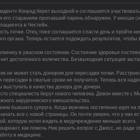
зидент» Конрад берет выходной и соглашается участвовать
я его стараниям пропавший парень обнаружен. У юноши си
пациента в Честейн.
сть почки. Отец тоже соглашается спасти дочь и пройти н
о органа. Теперь остается подождать результатов, чтобы в
клинику в ужасном состоянии. Состояние здоровья постоя
е нет достаточного количества. Безвыходная ситуация заст
ик не может стать донором для пересадки почки. Расстрое
 пересадки в сжатые сроки не получится. Теперь вся наде
ы выступить в качестве донора для дочери.
есто специалиста берут нового человека. Девон вместе с 
ажного хирургического вмешательства.
ием бывшего супруга. Когда мужчина постепенно идет на п
ачать все с новой страницы. Он почти уверен, что у них ес
ой, которую хотел видеть в медучреждении меньше всего.
ариант, как помочь Ник решить вопрос с Джесс, но ради э
аботу в медицине.