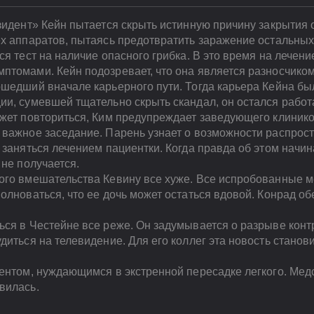
зидент» Кейн пытается скрыть истинную причину закрытия 
х аппаратов, пытаясь предотвратить заражение остальных 
ся тест на наличие опасного грибка. В это время на лечени
птомами. Кейн подозревает, что она является разносчико
шедший вначале карьерного пути. Тогда карьера Кейна был
и, сумевшей тщательно скрыть скандал, он остался работ
ожет повториться, Ким предупреждает заведующего клинико
 важное заседание. Парень узнает о возможности распрост
 заняться лечением пациентки. Когда правда об этом начин
 не получается.
ого вмешательства Кевину все хуже. Все испробованные 
олноваться, что ее дочь может остаться вдовой. Конрад об
ся в Честейне все реже. Он задумывается о разрыве конт
диться на телевидение. Для его коллег эта новость стано
ентом, нуждающимся в экстренной пересадке легкого. Медс
вилась.