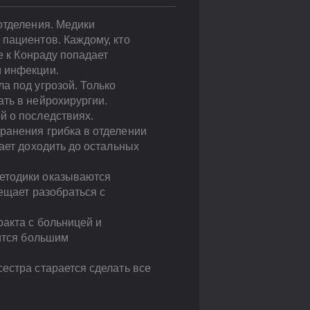
отделения. Медики
пациентов. Каждому, кто
е к Конраду попадает
м инфекции.
а под угрозой. Только
ать в нейрохирургии.
й о последствиях.
ранения грибка в отделении
ает доходить до остальных
методики оказываются
ещает разобраться с
ракта с больницей и
вится большим
естра старается сделать все