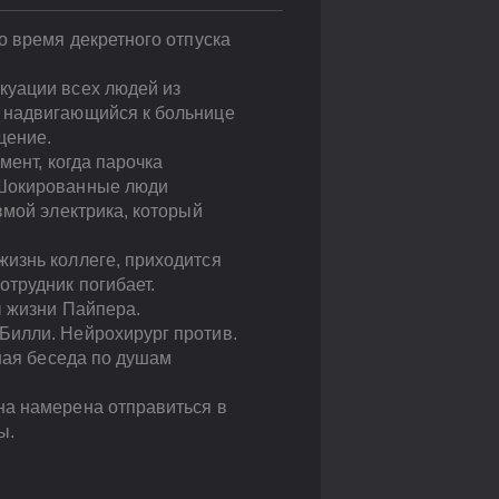
о время декретного отпуска
куации всех людей из
т надвигающийся к больнице
щение.
мент, когда парочка
 Шокированные люди
вмой электрика, который
жизнь коллеге, приходится
трудник погибает.
ы жизни Пайпера.
Билли. Нейрохирург против.
жная беседа по душам
на намерена отправиться в
ы.