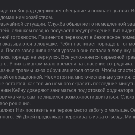
зидент» Конрад сдерживает обещание и покупает цыплят. В
 домашним хозяйством.
звычайной ситуации. Служба объявляет о немедленной эва
тейн слишком поздно получает предупреждение. Кит види
ной готовности. Пациентов переводят в безопасное поме
 оказываются в ловушке. Ребят настигает торнадо в тот мо
и. После завершившегося урагана они попали в ловушку.
пока торнадо не вернулся. Все усложняется серьезной тра
ате. У них слишком мало времени на спасение сотрудника.
езные травмы из-за обрушившегося отсека. Чтобы спасти 
ной операционной. Несмотря на многочисленные усилия, со
е остается, как только немного скрасить последние минут
ники Кейну доверяют заниматься подготовкой ординатора 
 новичка чуть сам не лишился возможности двигаться. Сло
овое решение.
вляют Ник поставить на первое место заботу о малыше. О
нного. Эй Джей продолжает переживать из-за отъезда Мин