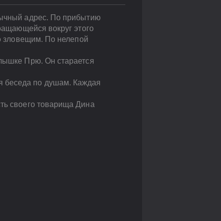
бычный адрес. По прибытию
вращающейся вокруг этого
то зловещим. По нелепой
алышке Прю. Он старается
я беседа по душам. Каждая
сть своего товарища Дина