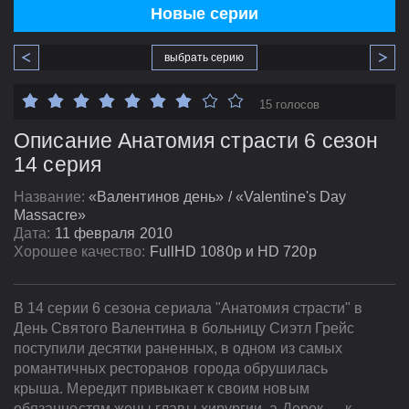
Новые серии
выбрать серию
15 голосов
Описание Анатомия страсти 6 сезон
14 серия
Название:
«Валентинов день» / «Valentine's Day
Massacre»
Дата:
11 февраля 2010
Хорошее качество:
FullHD 1080p и HD 720p
В 14 серии 6 сезона сериала "Анатомия страсти" в
День Святого Валентина в больницу Сиэтл Грейс
поступили десятки раненных, в одном из самых
романтичных ресторанов города обрушилась
крыша. Мередит привыкает к своим новым
обязанностям жены главы хирургии, а Дерек — к