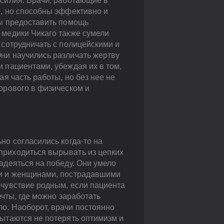
асилия. Врачи, работающие в
я, но способны эффективно и
бы предоставить помощь
 медики Чикаго также сумели
 сотрудничать с полицейскими и
ни научились различать жертву
 пациентами, убеждая их в том,
ая часть работы, но без нее не
орового в физическом и
но согласились когда-то на
приходиться вырывать из цепких
адеяться на победу. Они умело
ми и женщинами, пострадавшими
очувствие родным, если пациента
ечты, где можно заработать
о. Наоборот, врачи постоянно
пытаются не потерять оптимизм и