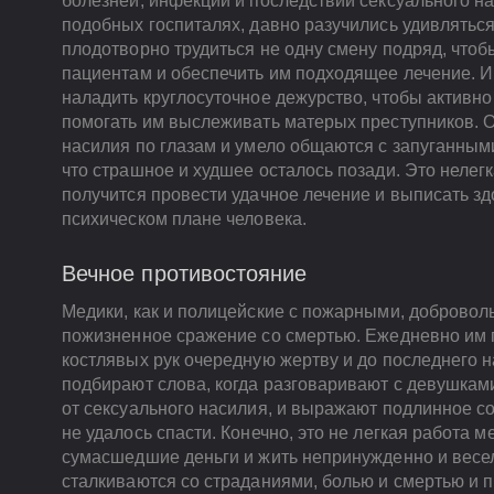
болезней, инфекций и последствий сексуального н
подобных госпиталях, давно разучились удивлятьс
плодотворно трудиться не одну смену подряд, что
пациентам и обеспечить им подходящее лечение. И
наладить круглосуточное дежурство, чтобы активно
помогать им выслеживать матерых преступников. О
насилия по глазам и умело общаются с запуганными
что страшное и худшее осталось позади. Это нелегк
получится провести удачное лечение и выписать зд
психическом плане человека.
Вечное противостояние
Медики, как и полицейские с пожарными, доброволь
пожизненное сражение со смертью. Ежедневно им 
костлявых рук очередную жертву и до последнего н
подбирают слова, когда разговаривают с девушка
от сексуального насилия, и выражают подлинное с
не удалось спасти. Конечно, это не легкая работа м
сумасшедшие деньги и жить непринужденно и весел
сталкиваются со страданиями, болью и смертью и 