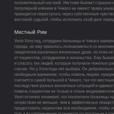
положительный настрой. Им тоже бывает страшно и
популярной клиники в Чикаго не имеют права уныв
приходится переступать через собственные чувств
жестокой судьбой, чтобы исполнить свой долг пере
Местный Рим
Уилл Холстед, сотрудник больницы в Чикаго наверн
города, но ему пришлось познакомиться со многими
свидетелем различных жизненных драм, но пока не 
от пациентов, сотрудников и начальства. Ему быва
и спасать тех людей, которые получили тяжелые ра
случая. Но у Холстеда нет выбора. Он добровольно
свободным временем, чтобы помочь людям, нужда
считается самой большой в Чикаго, так что местны
последствия разных жизненных ситуаций и адекват
помочь пациентам не только в плане медикаментозн
Уилл отлично понимает, что посетители больницы н
сочувствии не меньше, чем в эффективных лекарст
предоставить пациентам все необходимое, чтобы об
путь к выздоровлению максимально приятным и од