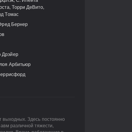
ффлэк, С. Ипейта
оста, Торри ДеВито,
нд Томас
 Фред Бернер
ов
 Дрэйер
Хлоя Арбитьюр
 Беррисфорд
т выходных. Здесь постоянно
равм различной тяжести,