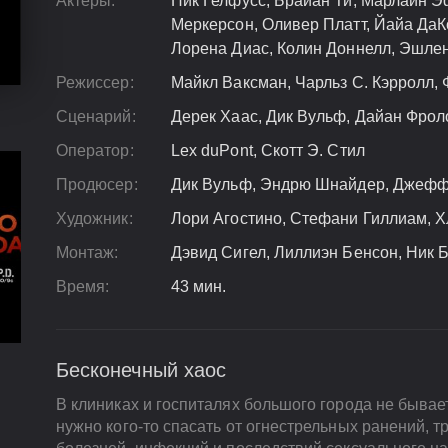
Актеры:
Ник Гелфусс, Брайан Ти, Марлайн Э
Меркерсон, Оливер Платт, Йайа ДаК
Лорена Диас, Колин Доннелл, Эшле
Режиссер:
Майкл Ваксман, Чарльз С. Кэрролл,
Сценарий:
Дерек Хаас, Дик Вульф, Дайан Фрол
Оператор:
Lex duPont, Скотт Э. Стил
Продюсер:
Дик Вульф, Эндрю Шнайдер, Джефф
Художник:
Лори Агостино, Стефани Гиллиам, 
Монтаж:
Дэвид Сигел, Лиллиэн Бенсон, Ник
Время:
43 мин.
Бесконечный хаос
В клиниках и госпиталях большого города не бывае
нужно кого-то спасать от огнестрельных ранений, т