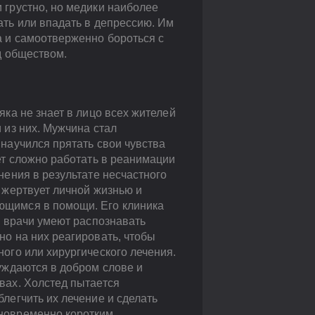
 грустно, но медики наиболее
ать или впадать в депрессию. Им
а и самоотверженно бороться с
д обществом.
яка не знает в лицо всех жителей
 из них. Мужчина стал
научился прятать свои чувства
ет сложно работать в реанимации
нения в результате несчастного
 жертвует личной жизнью и
ющимся в помощи. Его клиника
е врачи умеют распознавать
но на них реагировать, чтобы
ого или хирургического лечения.
уждаются в добром слове и
вах. Холстед пытается
легчить их лечение и сделать
новременно коротким.