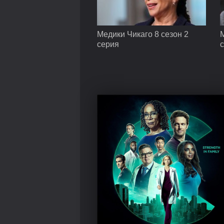
Медики Чикаго 8 сезон 2
М
серия