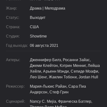
Жанр:
Драма | Мелодрама
Статус:
Выходит
Страна:
США
Студия:
Showtime
Год выхода:
06 августа 2021
Актеры:
Дженнифер Билз, Росанни Зайас,
Джеми Клейтон, Кэтрин Менниг, Лейша
Хейли, Арьенн Мэнди, Сепиде Моафи,
Лео Шенг, Жаклин Тобони, Jordan Hull
Режиссер:
Мария-Льюис Райан, Сара Пиа
Андерсон, Стеф Грин
Сценарий:
Nancy C. Mejia, Франческа Батлер,