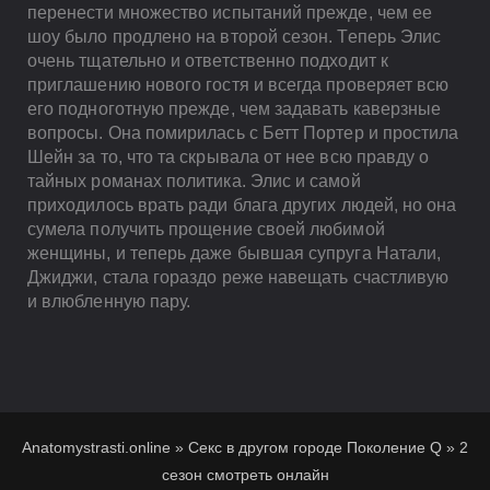
перенести множество испытаний прежде, чем ее
шоу было продлено на второй сезон. Теперь Элис
очень тщательно и ответственно подходит к
приглашению нового гостя и всегда проверяет всю
его подноготную прежде, чем задавать каверзные
вопросы. Она помирилась с Бетт Портер и простила
Шейн за то, что та скрывала от нее всю правду о
тайных романах политика. Элис и самой
приходилось врать ради блага других людей, но она
сумела получить прощение своей любимой
женщины, и теперь даже бывшая супруга Натали,
Джиджи, стала гораздо реже навещать счастливую
и влюбленную пару.
Anatomystrasti.online
»
Секс в другом городе Поколение Q
» 2
сезон смотреть онлайн