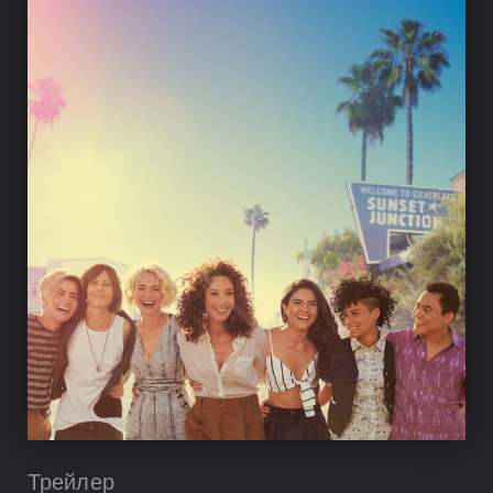
Трейлер