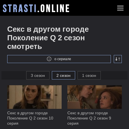
Секс в другом городе
Поколение Q 2 сезон
смотреть
о сериале
3 сезон
2 сезон
1 сезон
Секс в другом городе
Секс в другом городе
Поколение Q 2 сезон 10
Поколение Q 2 сезон 9
серия
серия