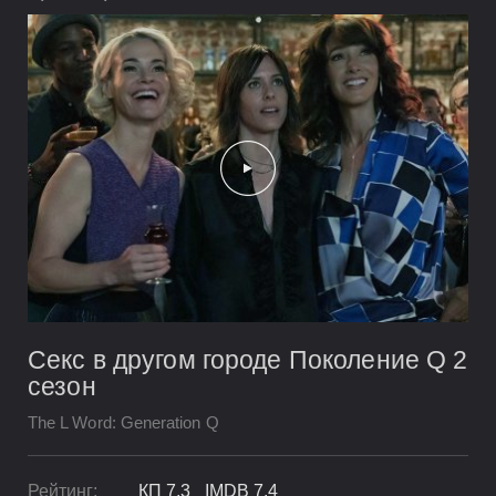
Секс в другом городе Поколение Q 2
сезон
The L Word: Generation Q
Рейтинг:
КП 7.3 IMDB 7.4